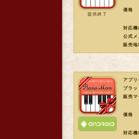
価格
提供終了
対応機
公式メ
販売地
アプリ
プラッ
販売マ
価格
対応機