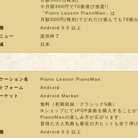
月額300円(税別)
※月額300円で70曲遊び放題!!
「Piano Lesson PianoMan」は
月額300円(税別)でどれだけ遊んでも70曲
種
Android 5.0 以上
ニュー
提供終了
域
日本
ケーション名
Piano Lesson PianoMan
トフォーム
Android
ーケット
Android Market
無料（初期収録：クラシック5曲）
※ショップにてJPOP楽曲を購入することが
PianoManの楽しみ方が広がります。
昔得た大人気曲も最近の大ヒットも全て弾
種
Android 5.0 以上